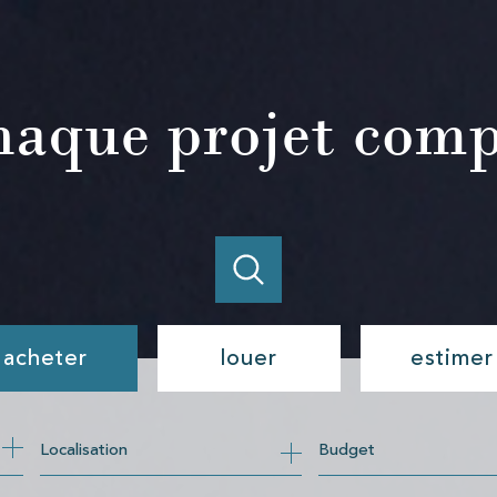
haque projet comp
acheter
louer
estimer
de l'ancien
à l'année
Budget
de l'immo pro
de l'immo pro