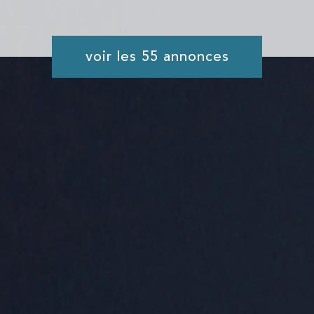
voir les
55
annonces