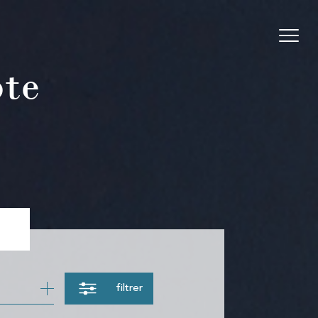
te
filtrer