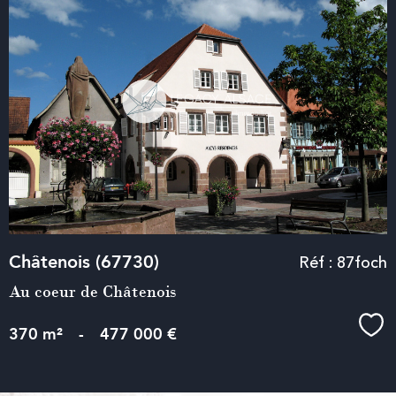
voir le
bien
Châtenois (67730)
Réf : 87foch
Au coeur de Châtenois
Sél
370 m²
-
477 000 €