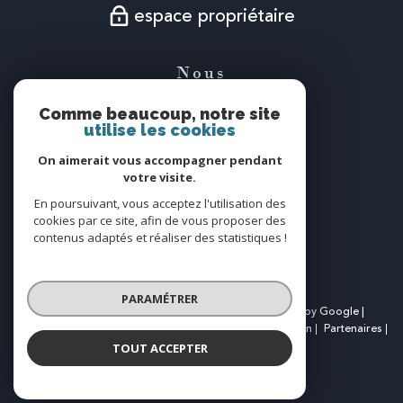
espace propriétaire
Nous
suivre
Comme beaucoup, notre site
utilise les cookies
On aimerait vous accompagner pendant
votre visite.
Nous
En poursuivant, vous acceptez l'utilisation des
adhérons
cookies par ce site, afin de vous proposer des
contenus adaptés et réaliser des statistiques !
PARAMÉTRER
© 2026 | Tous droits réservés | Traduction powered by Google |
Nos honoraires
Plan du site
Mentions légales
Admin
Partenaires
Politique RGPD
Cookies
TOUT ACCEPTER