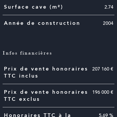
2.74
Surface cave (m²)
2004
Année de construction
Infos financières
Caractéristiques
Valeurs
207 160 €
Prix de vente honoraires
TTC inclus
196 000 €
Prix de vente honoraires
TTC exclus
5,69 %
Honoraires TTC à la