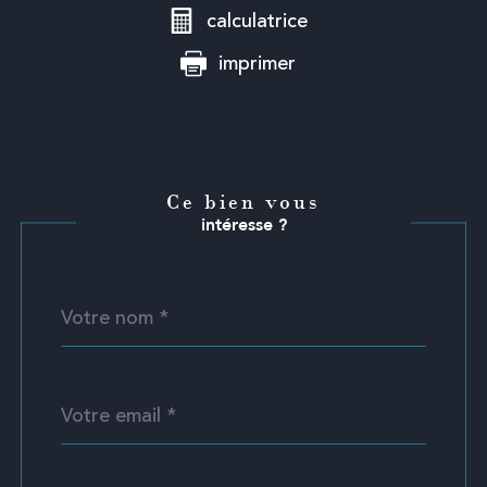
calculatrice
imprimer
Ce bien vous
intéresse ?
Nom
Fieldset
*
par
défaut
email
*