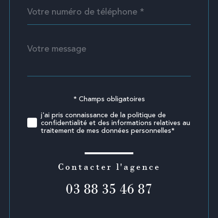
Téléphone
*
Message
Fieldset
*
par
défaut
* Champs obligatoires
Validation
j'ai pris connaissance de la politique de
confidentialité et des informations relatives au
traitement de mes données personnelles*
Contacter l'agence
03 88 35 46 87