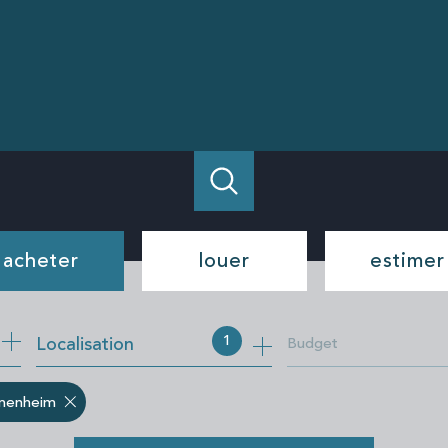
acheter
louer
estimer
de l'ancien
à l'année
1
Localisation
Budget
de l'immo pro
de l'immo pro
menheim