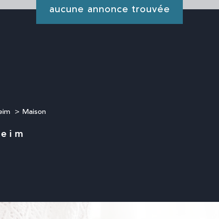
aucune annonce trouvée
eim
Maison
heim