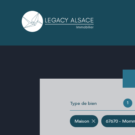
1
Type de bien
Maison
67670 - Mom