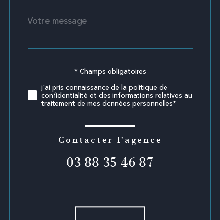
Message
Fieldset
*
par
défaut
* Champs obligatoires
Validation
j'ai pris connaissance de la politique de
confidentialité et des informations relatives au
traitement de mes données personnelles*
Contacter l'agence
03 88 35 46 87
Validation