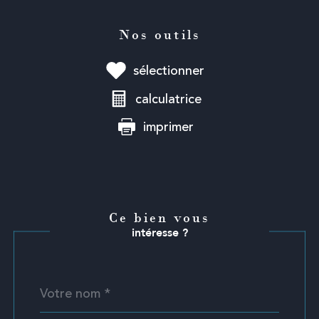
Nos outils
sélectionner
calculatrice
imprimer
Ce bien vous
intéresse ?
Nom
Fieldset
*
par