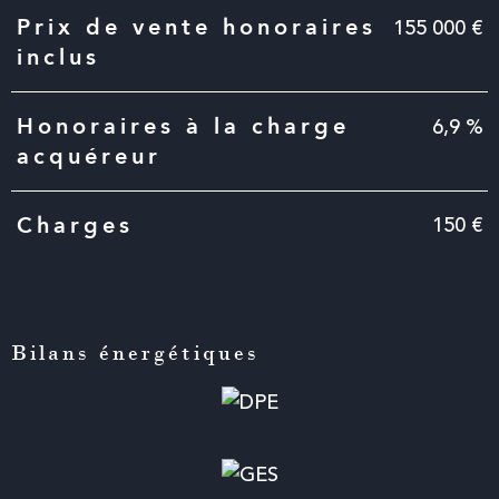
Caractéristiques
Valeurs
155 000 €
Prix de vente honoraires
inclus
6,9 %
Honoraires à la charge
acquéreur
150 €
Charges
Bilans énergétiques