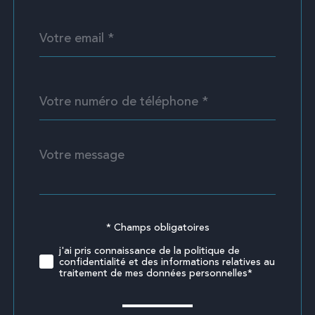
défaut
email
*
Téléphone
*
Message
Fieldset
*
par
défaut
* Champs obligatoires
Validation
j'ai pris connaissance de la politique de
confidentialité et des informations relatives au
traitement de mes données personnelles*