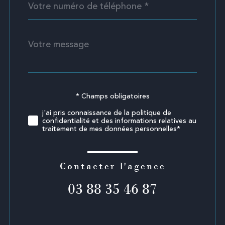
*
Message
Fieldset
*
par
défaut
* Champs obligatoires
Validation
j'ai pris connaissance de la politique de
confidentialité et des informations relatives au
traitement de mes données personnelles*
Contacter l'agence
03 88 35 46 87
Validation