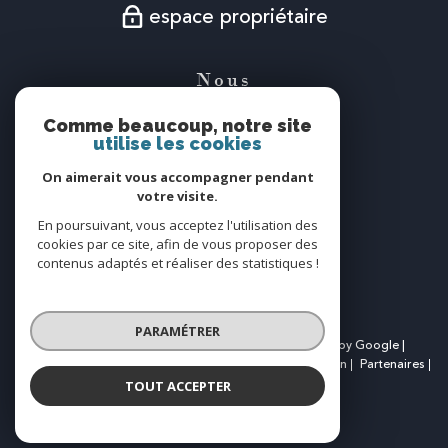
espace propriétaire
Nous
suivre
Comme beaucoup, notre site
utilise les cookies
On aimerait vous accompagner pendant
votre visite.
Nous
En poursuivant, vous acceptez l'utilisation des
adhérons
cookies par ce site, afin de vous proposer des
contenus adaptés et réaliser des statistiques !
PARAMÉTRER
© 2026 | Tous droits réservés | Traduction powered by Google |
Nos honoraires
Plan du site
Mentions légales
Admin
Partenaires
Politique RGPD
Cookies
TOUT ACCEPTER