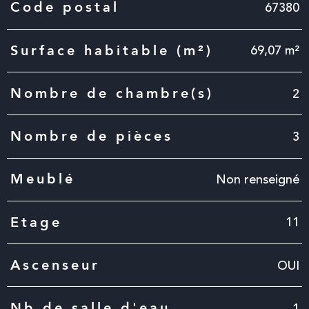
Caractéristiques
Valeurs
67380
Code postal
69,07 m²
Surface habitable (m²)
2
Nombre de chambre(s)
3
Nombre de pièces
Non renseigné
Meublé
11
Etage
OUI
Ascenseur
1
Nb de salle d'eau