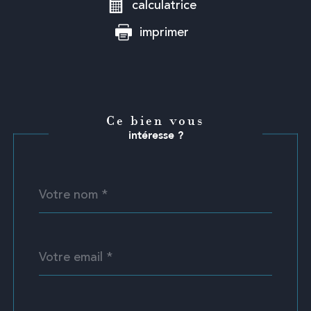
calculatrice
imprimer
Ce bien vous
intéresse ?
Nom
Fieldset
*
par
défaut
email
*
Téléphone